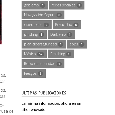
gobierno
redes sociales
1
9
Navegación Segura
8
ciberacoso
Privacidad
2
6
phishing
Dark web
8
1
plan ciberseguridad
apps
1
1
México
Smishing
57
1
Robo de identidad
1
Riesgos
6
sos,
sas.
sos,
ÚLTIMAS PUBLICACIONES
sas.
La misma información, ahora en un
o-
sitio renovado
 rusa de