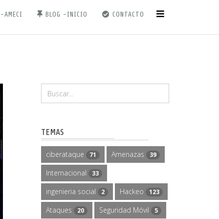
 -AMECI
BLOG -INICIO
CONTACTO
TEMAS
ciberataque
Amenazas
71
39
Internacional
33
ingenieria social
Hackeo
2
123
Ataques
Seguridad Móvil
20
5