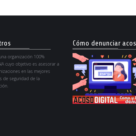
tros
Cómo denunciar aco
na organización 100%
A cuyo objetivo es asesorar a
nizaciones en las mejores
s de seguridad de la
ión.