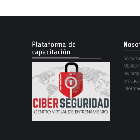
Plataforma de
Noso
capacitación
Somos u
MEXICAN
las orga
práctica
informac