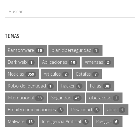
TEMAS
Ransomware
plan ciberseguridad
10
1
Dark web
Aplicaciones
Amenzas
1
10
2
Noticias
Articulos
Estafas
359
2
7
Robo de identidad
hacker
Fallas
1
8
38
Internacional
Seguridad
ciberacoso
33
45
2
Email y comunicaciones
Privacidad
apps
3
6
1
Malware
Inteligencia Artificial
Riesgos
13
3
6