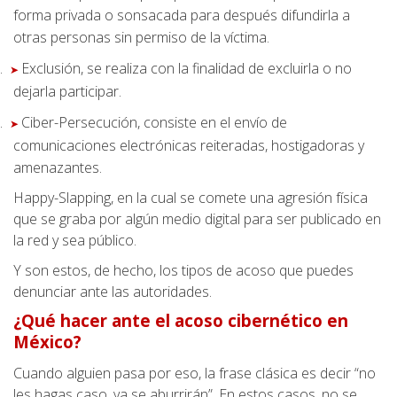
forma privada o sonsacada para después difundirla a
otras personas sin permiso de la víctima.
.
Exclusión, se realiza con la finalidad de excluirla o no
➤
dejarla participar.
.
Ciber-Persecución, consiste en el envío de
➤
comunicaciones electrónicas reiteradas, hostigadoras y
amenazantes.
Happy-Slapping, en la cual se comete una agresión física
que se graba por algún medio digital para ser publicado en
la red y sea público.
Y son estos, de hecho, los tipos de acoso que puedes
denunciar ante las autoridades.
¿Qué hacer ante el acoso cibernético en
México?
Cuando alguien pasa por eso, la frase clásica es decir “no
les hagas caso, ya se aburrirán”. En estos casos, no se