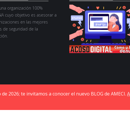
na organización 100%
A cuyo objetivo es asesorar a
nizaciones en las mejores
s de seguridad de la
ión.
io de 2026; te invitamos a conocer el nuevo BLOG de AMECI.
A
berseguridad. BLOG