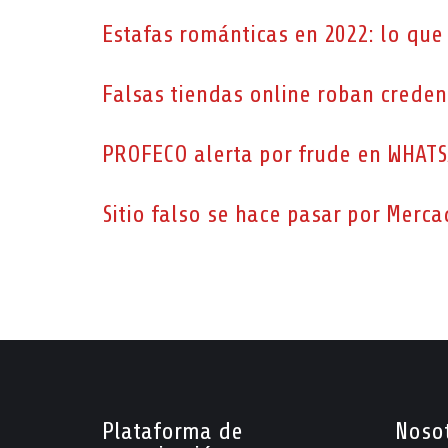
Estafas románticas en 2022: lo que 
Falsas tiendas online roban creden
PROFECO alerta por frude en WHAT
Sitio falso se hace pasar por Merca
Plataforma de
Noso