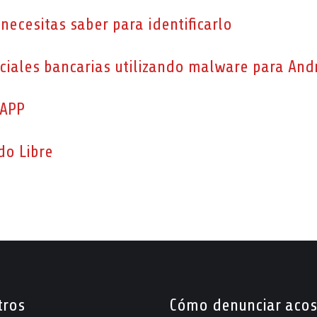
necesitas saber para identificarlo
ciales bancarias utilizando malware para And
SAPP
do Libre
tros
Cómo denunciar aco