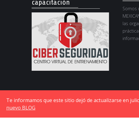
capacitación
Somos u
MEXICAN
las orga
práctica
informac
Te informamos que este sitio dejó de actualizarse en jul
nuevo BLOG
© Copyright © 2015-2026 Asociación Mexicana de Ci