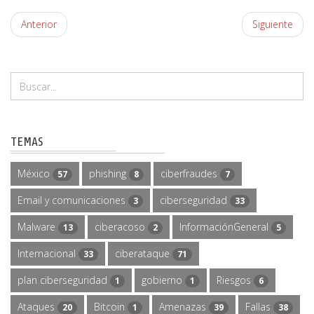
Anterior
Siguiente
TEMAS
México
phishing
ciberfraudes
57
8
7
Email y comunicaciones
ciberseguridad
3
33
Malware
ciberacoso
InformaciónGeneral
13
2
5
Internacional
ciberataque
33
71
plan ciberseguridad
gobierno
Riesgos
1
1
6
Ataques
Bitcoin
Amenazas
Fallas
20
1
39
38