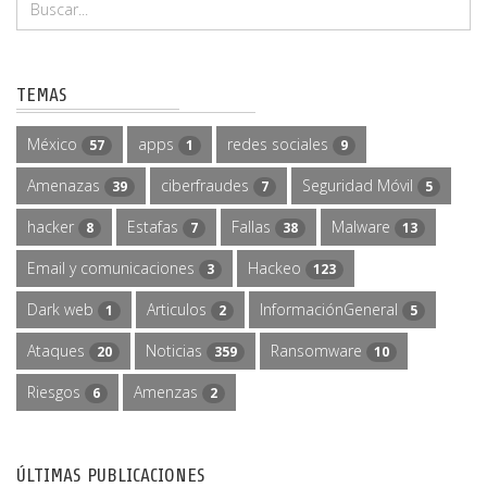
TEMAS
México
apps
redes sociales
57
1
9
Amenazas
ciberfraudes
Seguridad Móvil
39
7
5
hacker
Estafas
Fallas
Malware
8
7
38
13
Email y comunicaciones
Hackeo
3
123
Dark web
Articulos
InformaciónGeneral
1
2
5
Ataques
Noticias
Ransomware
20
359
10
Riesgos
Amenzas
6
2
ÚLTIMAS PUBLICACIONES