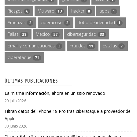
Riesgos
Malware
hacker
apps
6
13
8
1
Amenzas
ciberacoso
Robo de identidad
2
2
1
Fallas
México
ciberseguridad
38
57
33
Email y comunicaciones
Fraudes
Estafas
3
11
7
ciberataque
71
ÚLTIMAS PUBLICACIONES
La misma información, ahora en un sitio renovado
20 Julio 2026
Filtran datos del iPhone 18 Pro tras ciberataque a proveedor de
Apple
30 Junio 2026
Claude Fable 5 cae en menos de 48 horas a manos de una